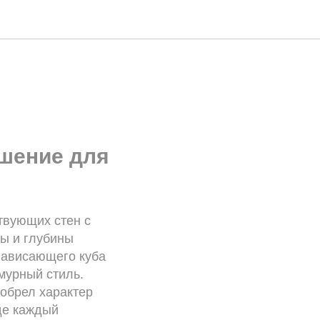
ешение для
твующих стен с
ры и глубины
 нависающего куба
мурный стиль.
иобрел характер
де каждый