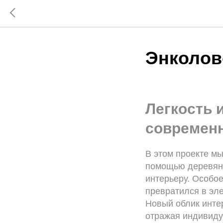
Энколов
Легкость 
современн
В этом проекте м
помощью деревянн
интерьеру. Особое
превратился в эл
Новый облик интер
отражая индивиду